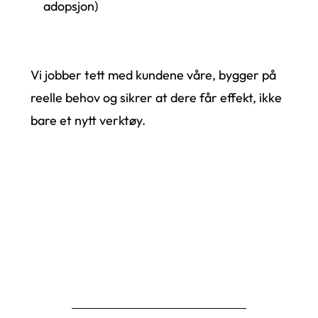
adopsjon)
Vi jobber tett med kundene våre, bygger på
reelle behov og sikrer at dere får effekt, ikke
bare et nytt verktøy.
La oss ta en prat om hvordan Smart Journey
kan fungere hos dere