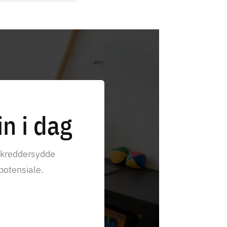
n i dag
skreddersydde
 potensiale.