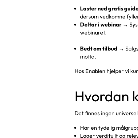
Laster ned gratis guid
dersom vedkomne fyller u
Deltar i webinar
→ Syst
webinaret.
Bedt om tilbud
→ Salgst
motta.
Hos Enablen hjelper vi ku
Hvordan 
Det finnes ingen universe
Har en tydelig målgrup
Lager verdifullt og rele