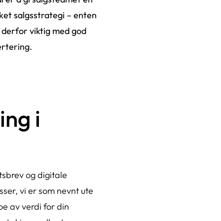
ket salgsstrategi – enten
r derfor viktig med god
ertering.
ng i
sbrev og digitale
ser, vi er som nevnt ute
oe av verdi for din