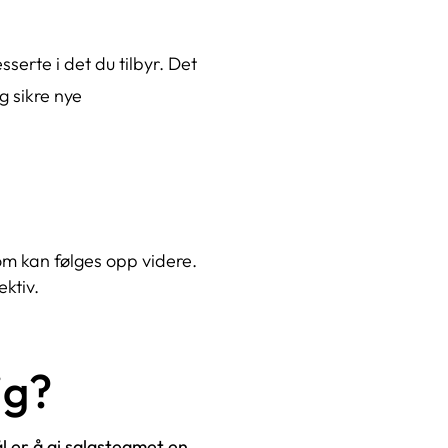
erte i det du tilbyr. Det
g sikre nye
om kan følges opp videre.
ktiv.
ig?
l er å gi salgsteamet en