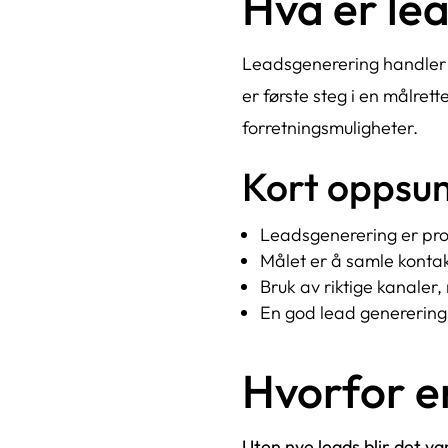
Hva er le
Leadsgenerering handler om
er første steg i en målret
forretningsmuligheter.
Kort oppsu
Leadsgenerering er pros
Målet er å samle kontak
Bruk av riktige kanaler
En god lead generering-s
Hvorfor e
Uten nye leads blir det v