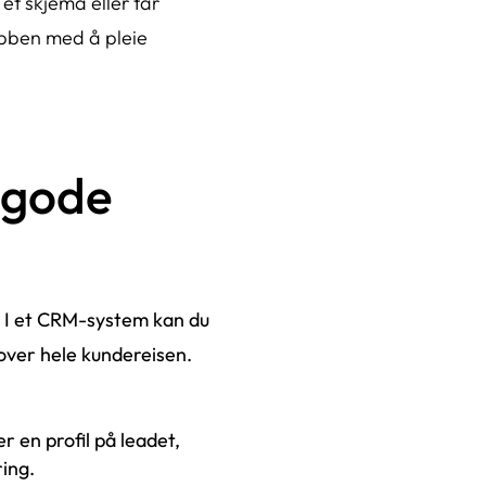
 et skjema eller tar
jobben med å pleie
 gode
. I et CRM-system kan du
over hele kundereisen.
en profil på leadet,
ing.