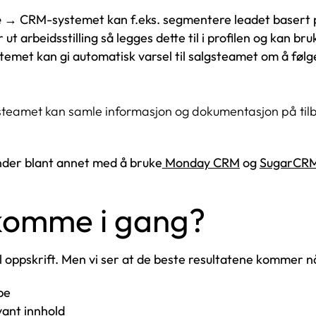
e
→ CRM-systemet kan f.eks. segmentere leadet basert på
t arbeidsstilling så legges dette til i profilen og kan br
emet kan gi automatisk varsel til salgsteamet om å følg
eamet kan samle informasjon og dokumentasjon på tilbu
nder blant annet med å bruke
Monday CRM
og
SugarCR
komme i gang?
ll oppskrift. Men vi ser at de beste resultatene kommer 
pe
vant innhold