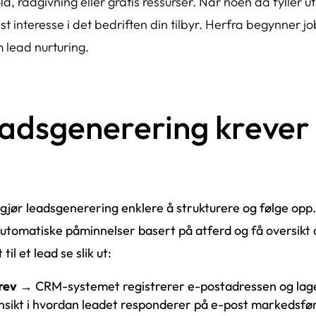
, rådgivning eller gratis ressurser. Når noen da fyller ut
ist interesse i det bedriften din tilbyr. Herfra begynner 
 lead nurturing.
leadsgenerering krever
gjør leadsgenerering enklere å strukturere og følge opp
utomatiske påminnelser basert på atferd og få oversikt 
il et lead se slik ut:
rev
→ CRM-systemet registrerer e-postadressen og lager 
nsikt i hvordan leadet responderer på e-post markedsfør