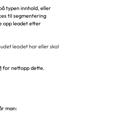
 typen innhold, eller
ukes til segmentering
e opp leadet etter
det leadet har eller skal
M
for nettopp dette.
når man: