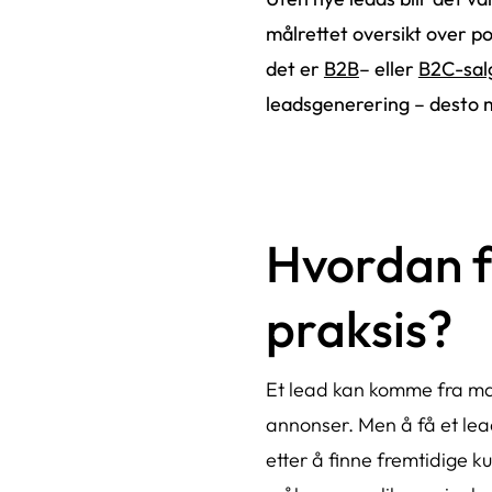
målrettet oversikt over po
det er
B2B
–
eller
B2C-sal
leadsgenerering – desto m
Hvordan f
praksis?
Et lead kan komme fra man
annonser. Men å få et lea
etter å finne fremtidige k