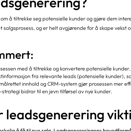
adsgenerering?
 å tiltrekke seg potensielle kunder og gjøre dem interess
tet salgsprosess, og er helt avgjørende for å skape vekst o
mmert:
essen med å tiltrekke og konvertere potensielle kunder.
tinformasjon fra relevante leads (potensielle kunder), s
, målrettet innhold og CRM-system gjør prosessen mer effe
trategi bidrar til en jevn tilførsel av nye kunder.
r leadsgenerering vikt
anskelig å få til nye salg. Leadsgenereringens hovedformå