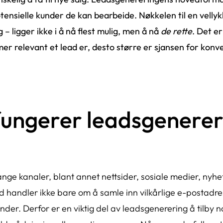
tensielle kunder de kan bearbeide. Nøkkelen til en vellyk
g
– ligger ikke i å nå flest mulig, men å nå
de rette
. Det e
er relevant et lead er, desto større er sjansen for konv
ungerer leadsgenereri
ge kanaler, blant annet nettsider, sosiale medier, nyhet
d handler ikke bare om å samle inn vilkårlige e-postadres
under. Derfor er en viktig del av leadsgenerering å tilby n