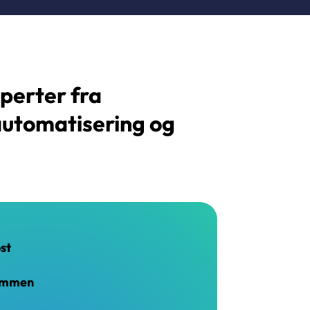
sperter fra
automatisering og
st
kommen