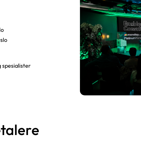
lo
slo
spesialister
talere