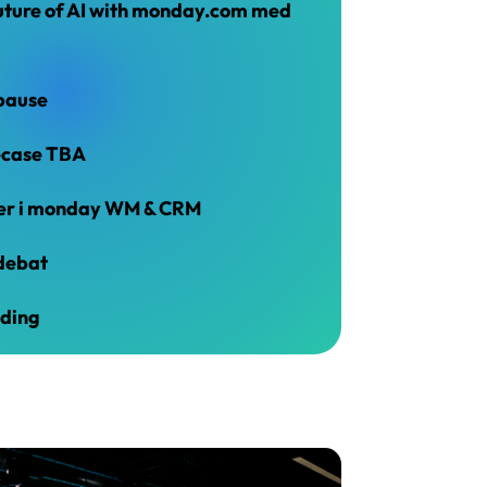
uture of AI with monday.com med
pause
ecase TBA
ter i monday WM & CRM
debat
nding