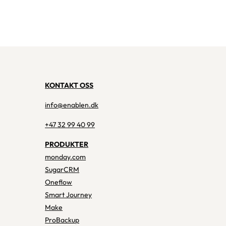
KONTAKT OSS
info@enablen.dk
+47 32 99 40 99
PRODUKTER
monday.com
SugarCRM
Oneflow
Smart Journey
Make
ProBackup